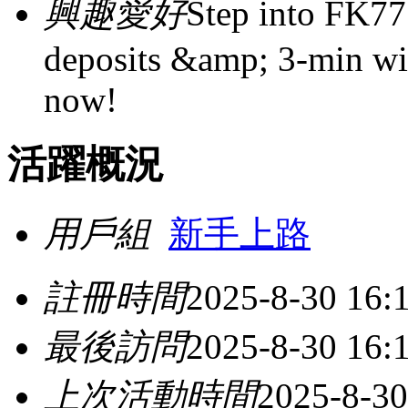
興趣愛好
Step into FK777
deposits &amp; 3-min wi
now!
活躍概況
用戶組
新手上路
註冊時間
2025-8-30 16:
最後訪問
2025-8-30 16:
上次活動時間
2025-8-30