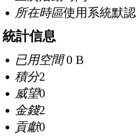
所在時區
使用系統默認
統計信息
已用空間
0 B
積分
2
威望
0
金錢
2
貢獻
0