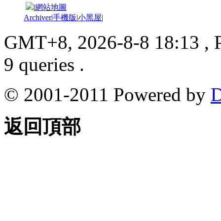
|
網站地圖
Archiver
|
手機版
|
小黑屋
|
GMT+8, 2026-8-8 18:13
, 
9 queries .
© 2001-2011 Powered by
D
返回頂部