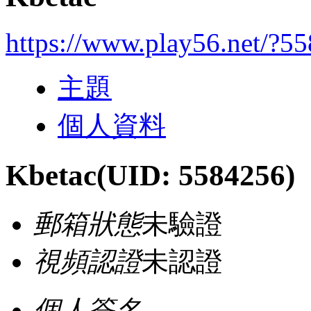
https://www.play56.net/?5
主題
個人資料
Kbetac
(UID: 5584256)
郵箱狀態
未驗證
視頻認證
未認證
個人簽名