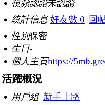
視頻認證
未認證
統計信息
好友數 0
|
回帖
性別
保密
生日
-
個人主頁
https://5mb.gre
活躍概況
用戶組
新手上路