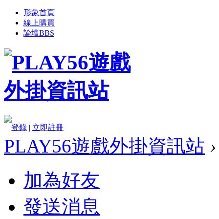
形象首頁
線上購買
論壇
BBS
登錄
|
立即註冊
PLAY56遊戲外掛資訊站
›
加為好友
發送消息