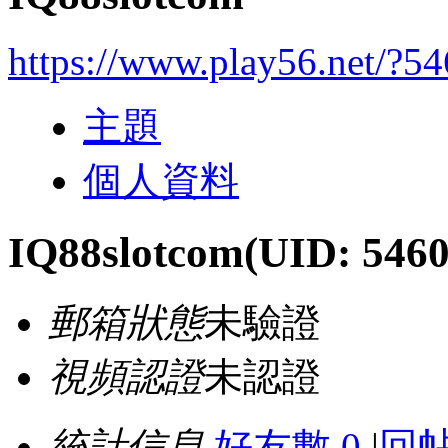
https://www.play56.net/?5
主題
個人資料
IQ88slotcom
(UID: 546
郵箱狀態
未驗證
視頻認證
未認證
統計信息
好友數 0
|
回帖