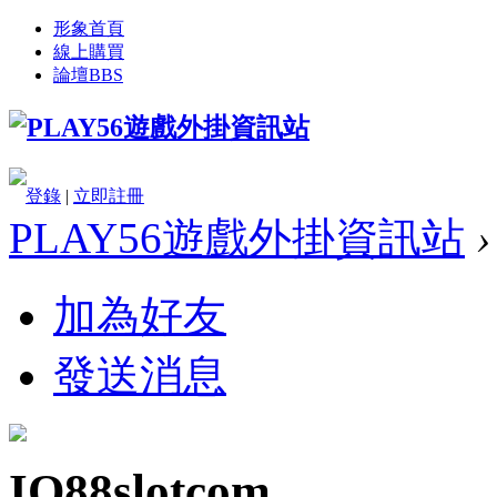
形象首頁
線上購買
論壇
BBS
登錄
|
立即註冊
PLAY56遊戲外掛資訊站
›
加為好友
發送消息
IQ88slotcom