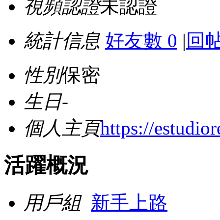
視頻認證
未認證
統計信息
好友數 0
|
回帖
性別
保密
生日
-
個人主頁
https://estudio
活躍概況
用戶組
新手上路