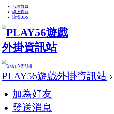
形象首頁
線上購買
論壇
BBS
登錄
|
立即註冊
PLAY56遊戲外掛資訊站
›
加為好友
發送消息