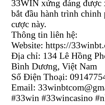
33WIN xứng đáng được x
bắt đầu hành trình chinh 
cược này.
Thông tin liên hệ:
Website: https://33winbt
Địa chỉ: 134 Lê Hồng Ph
Bình Dương, Việt Nam
Số Điện Thoại: 0914775
Email:
33winbtcom@gma
#33win #33wincasino #