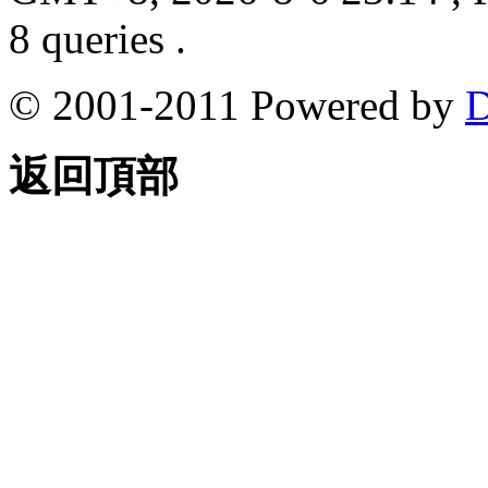
8 queries .
© 2001-2011 Powered by
D
返回頂部