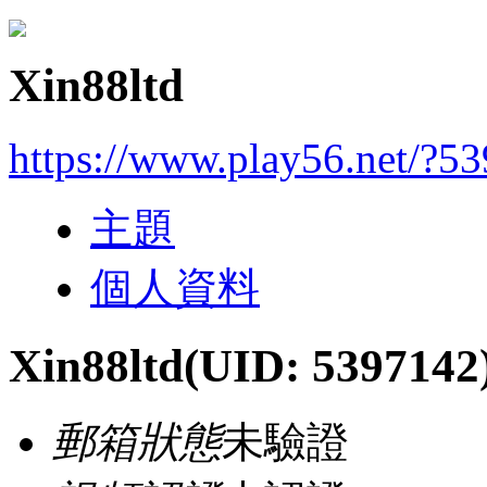
Xin88ltd
https://www.play56.net/?5
主題
個人資料
Xin88ltd
(UID: 5397142
郵箱狀態
未驗證