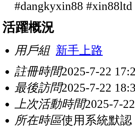
#dangkyxin88 #xin88ltd
活躍概況
用戶組
新手上路
註冊時間
2025-7-22 17:
最後訪問
2025-7-22 18:
上次活動時間
2025-7-22
所在時區
使用系統默認