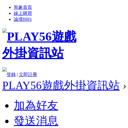
形象首頁
線上購買
論壇
BBS
登錄
|
立即註冊
PLAY56遊戲外掛資訊站
›
加為好友
發送消息