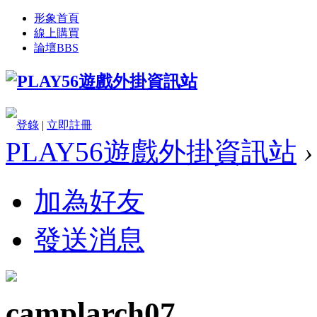
形象首頁
線上購買
論壇
BBS
登錄
|
立即註冊
PLAY56遊戲外掛資訊站
›
加為好友
發送消息
camplarch07