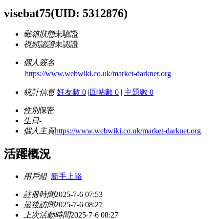
visebat75
(UID: 5312876)
郵箱狀態
未驗證
視頻認證
未認證
個人簽名
https://www.webwiki.co.uk/market-darknet.org
統計信息
好友數 0
|
回帖數 0
|
主題數 0
性別
保密
生日
-
個人主頁
https://www.webwiki.co.uk/market-darknet.org
活躍概況
用戶組
新手上路
註冊時間
2025-7-6 07:53
最後訪問
2025-7-6 08:27
上次活動時間
2025-7-6 08:27