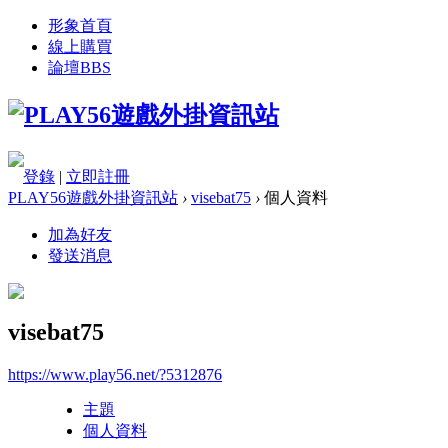
形象首頁
線上購買
論壇
BBS
登錄
|
立即註冊
PLAY56遊戲外掛資訊站
›
visebat75
›
個人資料
加為好友
發送消息
visebat75
https://www.play56.net/?5312876
主題
個人資料