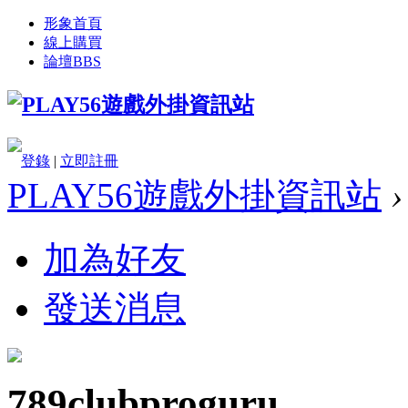
形象首頁
線上購買
論壇
BBS
登錄
|
立即註冊
PLAY56遊戲外掛資訊站
›
加為好友
發送消息
789clubproguru