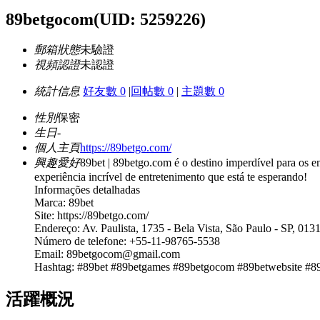
89betgocom
(UID: 5259226)
郵箱狀態
未驗證
視頻認證
未認證
統計信息
好友數 0
|
回帖數 0
|
主題數 0
性別
保密
生日
-
個人主頁
https://89betgo.com/
興趣愛好
89bet | 89betgo.com é o destino imperdível para os e
experiência incrível de entretenimento que está te esperando!
Informações detalhadas
Marca: 89bet
Site: https://89betgo.com/
Endereço: Av. Paulista, 1735 - Bela Vista, São Paulo - SP, 013
Número de telefone: +55-11-98765-5538
Email:
89betgocom@gmail.com
Hashtag: #89bet #89betgames #89betgocom #89betwebsite #89
活躍概況