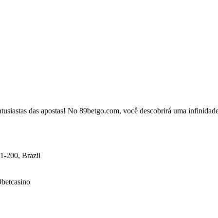
ntusiastas das apostas! No 89betgo.com, você descobrirá uma infinidade
11-200, Brazil
betcasino