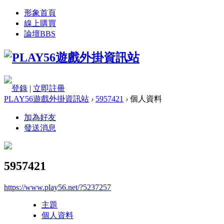
形象首頁
線上購買
論壇
BBS
登錄
|
立即註冊
PLAY56遊戲外掛資訊站
›
5957421
›
個人資料
加為好友
發送消息
5957421
https://www.play56.net/?5237257
主題
個人資料