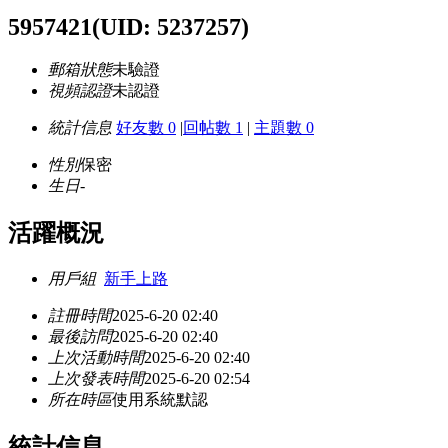
5957421
(UID: 5237257)
郵箱狀態
未驗證
視頻認證
未認證
統計信息
好友數 0
|
回帖數 1
|
主題數 0
性別
保密
生日
-
活躍概況
用戶組
新手上路
註冊時間
2025-6-20 02:40
最後訪問
2025-6-20 02:40
上次活動時間
2025-6-20 02:40
上次發表時間
2025-6-20 02:54
所在時區
使用系統默認
統計信息