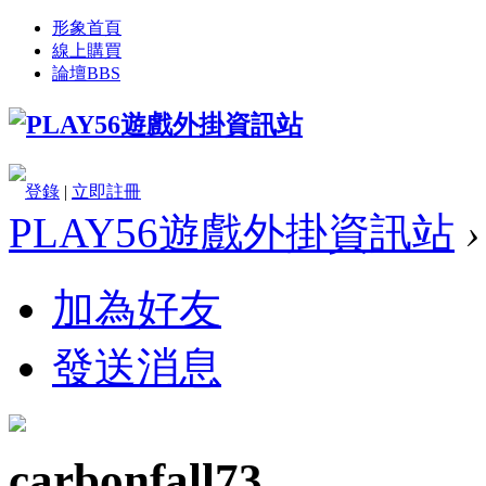
形象首頁
線上購買
論壇
BBS
登錄
|
立即註冊
PLAY56遊戲外掛資訊站
›
加為好友
發送消息
carbonfall73