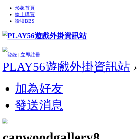
形象首頁
線上購買
論壇
BBS
登錄
|
立即註冊
PLAY56遊戲外掛資訊站
›
加為好友
發送消息
canwoodgallery8