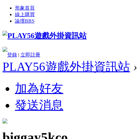
形象首頁
線上購買
論壇
BBS
登錄
|
立即註冊
PLAY56遊戲外掛資訊站
›
加為好友
發送消息
biggay5kco