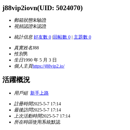
j88vip2iovn
(UID: 5024070)
郵箱狀態
未驗證
視頻認證
未認證
統計信息
好友數 0
|
回帖數 0
|
主題數 0
真實姓名
J88
性別
男
生日
1990 年 5 月 3 日
個人主頁
https://j88vip2.io/
活躍概況
用戶組
新手上路
註冊時間
2025-5-7 17:14
最後訪問
2025-5-7 17:14
上次活動時間
2025-5-7 17:14
所在時區
使用系統默認