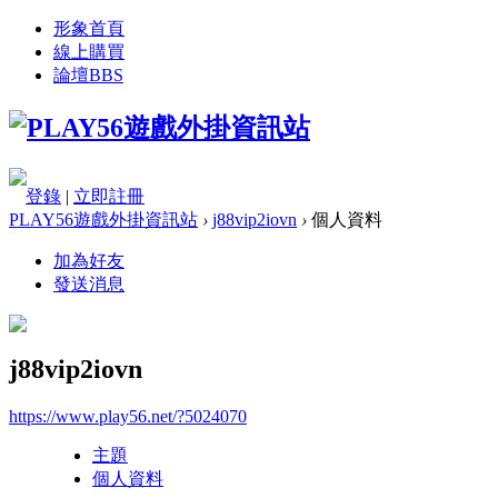
形象首頁
線上購買
論壇
BBS
登錄
|
立即註冊
PLAY56遊戲外掛資訊站
›
j88vip2iovn
›
個人資料
加為好友
發送消息
j88vip2iovn
https://www.play56.net/?5024070
主題
個人資料