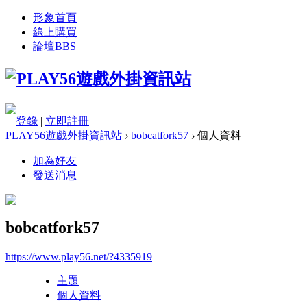
形象首頁
線上購買
論壇
BBS
登錄
|
立即註冊
PLAY56遊戲外掛資訊站
›
bobcatfork57
›
個人資料
加為好友
發送消息
bobcatfork57
https://www.play56.net/?4335919
主題
個人資料