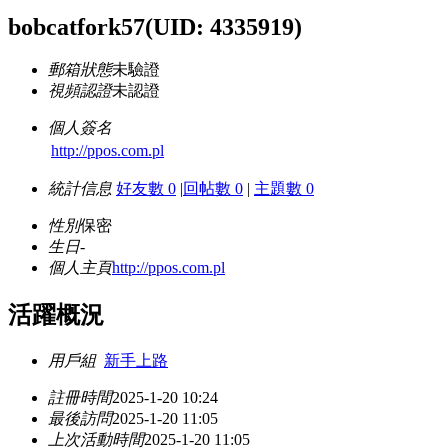
bobcatfork57
(UID: 4335919)
郵箱狀態
未驗證
視頻認證
未認證
個人簽名
http://ppos.com.pl
統計信息
好友數 0
|
回帖數 0
|
主題數 0
性別
保密
生日
-
個人主頁
http://ppos.com.pl
活躍概況
用戶組
新手上路
註冊時間
2025-1-20 10:24
最後訪問
2025-1-20 11:05
上次活動時間
2025-1-20 11:05