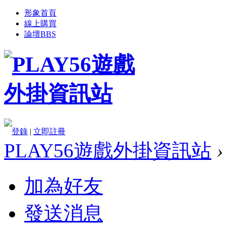
形象首頁
線上購買
論壇
BBS
登錄
|
立即註冊
PLAY56遊戲外掛資訊站
›
加為好友
發送消息