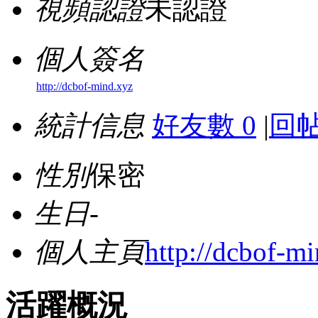
視頻認證
未認證
個人簽名
http://dcbof-mind.xyz
統計信息
好友數 0
|
回帖
性別
保密
生日
-
個人主頁
http://dcbof-m
活躍概況