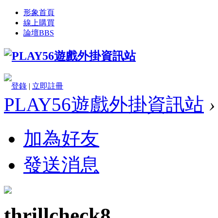
形象首頁
線上購買
論壇
BBS
登錄
|
立即註冊
PLAY56遊戲外掛資訊站
›
加為好友
發送消息
thrillcheck8