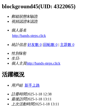
blockground45
(UID: 4322065)
郵箱狀態
未驗證
視頻認證
未認證
個人簽名
http://bands-steps.click
統計信息
好友數 0
|
回帖數 0
|
主題數 0
性別
保密
生日
-
個人主頁
http://bands-steps.click
活躍概況
用戶組
新手上路
註冊時間
2025-1-18 12:38
最後訪問
2025-1-18 13:11
上次活動時間
2025-1-18 13:11