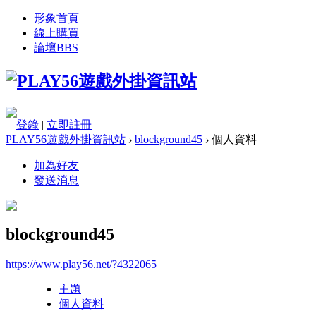
形象首頁
線上購買
論壇
BBS
登錄
|
立即註冊
PLAY56遊戲外掛資訊站
›
blockground45
›
個人資料
加為好友
發送消息
blockground45
https://www.play56.net/?4322065
主題
個人資料