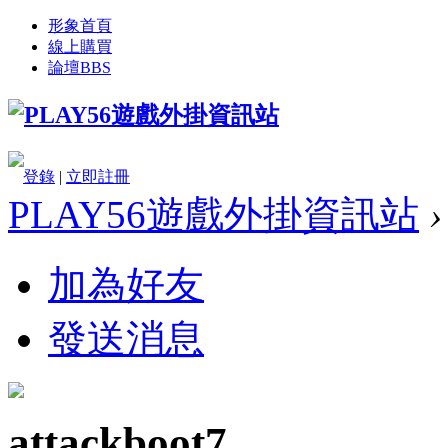
形象首頁
線上購買
論壇
BBS
登錄
|
立即註冊
PLAY56遊戲外掛資訊站
›
加為好友
發送消息
attackboot7