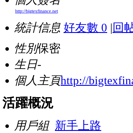
http://bigtexfinance.net
統計信息
好友數 0
|
回帖
性別
保密
生日
-
個人主頁
http://bigtexfi
活躍概況
用戶組
新手上路