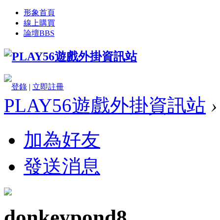
形象首頁
線上購買
論壇
BBS
登錄
|
立即註冊
PLAY56遊戲外掛資訊站
›
加為好友
發送消息
donkeypond8