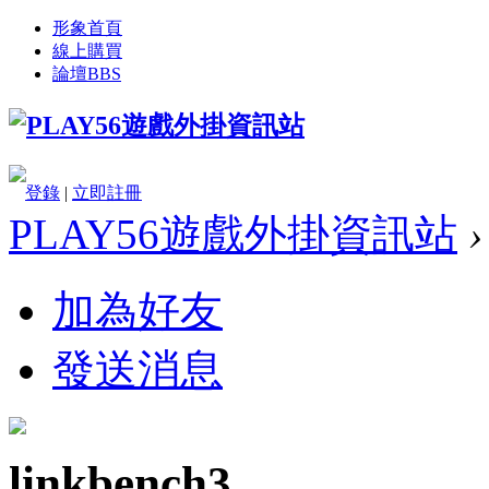
形象首頁
線上購買
論壇
BBS
登錄
|
立即註冊
PLAY56遊戲外掛資訊站
›
加為好友
發送消息
linkbench3