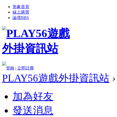
形象首頁
線上購買
論壇
BBS
登錄
|
立即註冊
PLAY56遊戲外掛資訊站
›
加為好友
發送消息