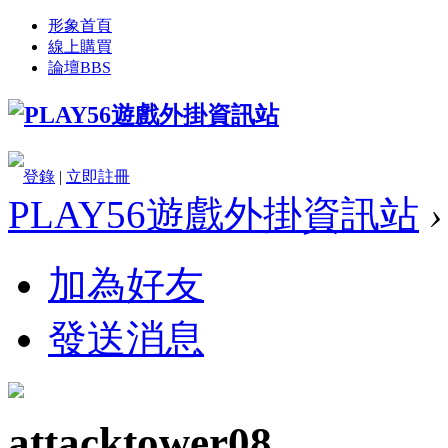
形象首頁
線上購買
論壇
BBS
登錄
|
立即註冊
PLAY56遊戲外掛資訊站
›
加為好友
發送消息
attacktower08