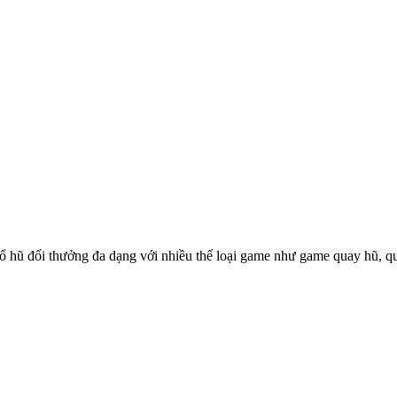
̃ đổi thưởng đa dạng với nhiều thể loại game như game quay hũ, quay s