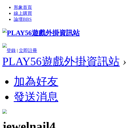
形象首頁
線上購買
論壇
BBS
登錄
|
立即註冊
PLAY56遊戲外掛資訊站
›
加為好友
發送消息
jewelnail4