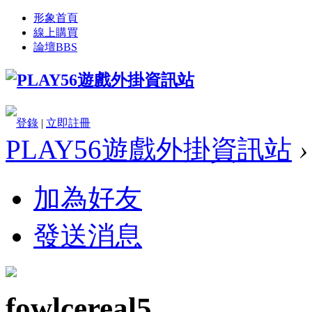
形象首頁
線上購買
論壇
BBS
登錄
|
立即註冊
PLAY56遊戲外掛資訊站
›
加為好友
發送消息
fowlcereal5