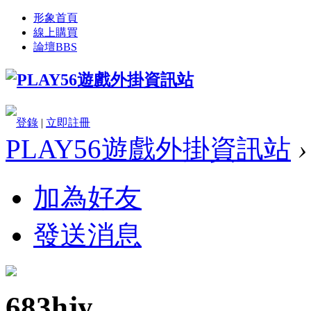
形象首頁
線上購買
論壇
BBS
登錄
|
立即註冊
PLAY56遊戲外掛資訊站
›
加為好友
發送消息
683hjy