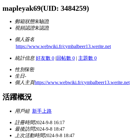
mapleyak69
(UID: 3484259)
郵箱狀態
未驗證
視頻認證
未認證
個人簽名
https://www.webwiki.fr/cymbalbeer13.werite.net
統計信息
好友數 0
|
回帖數 0
|
主題數 0
性別
保密
生日
-
個人主頁
https://www.webwiki.fr/cymbalbeer13.werite.net
活躍概況
用戶組
新手上路
註冊時間
2024-9-8 16:17
最後訪問
2024-9-8 18:47
上次活動時間
2024-9-8 18:47