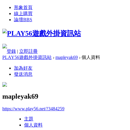
形象首頁
線上購買
論壇
BBS
登錄
|
立即註冊
PLAY56遊戲外掛資訊站
›
mapleyak69
›
個人資料
加為好友
發送消息
mapleyak69
https://www.play56.net/?3484259
主題
個人資料