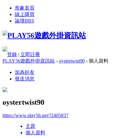
形象首頁
線上購買
論壇
BBS
登錄
|
立即註冊
PLAY56遊戲外掛資訊站
›
oystertwist90
›
個人資料
加為好友
發送消息
oystertwist90
https://www.play56.net/?2405837
主題
個人資料