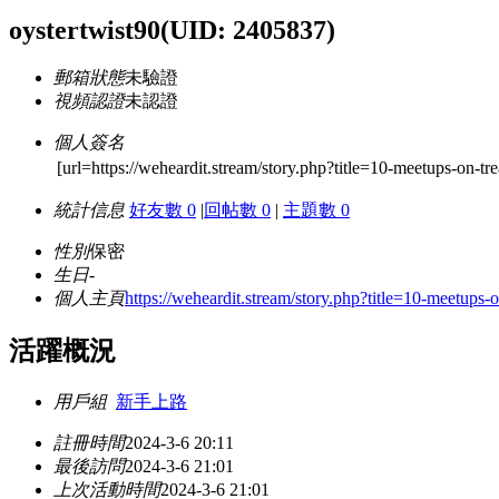
oystertwist90
(UID: 2405837)
郵箱狀態
未驗證
視頻認證
未認證
個人簽名
[url=https://weheardit.stream/story.php?title=10-meetups-on-tr
統計信息
好友數 0
|
回帖數 0
|
主題數 0
性別
保密
生日
-
個人主頁
https://weheardit.stream/story.php?title=10-meetups-
活躍概況
用戶組
新手上路
註冊時間
2024-3-6 20:11
最後訪問
2024-3-6 21:01
上次活動時間
2024-3-6 21:01