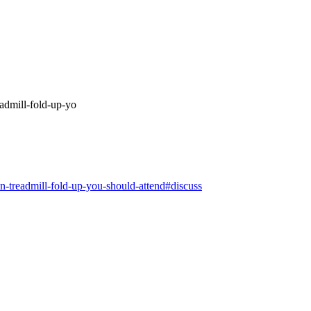
eadmill-fold-up-yo
on-treadmill-fold-up-you-should-attend#discuss